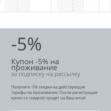
-5%
Купон -5% на
проживание
за подписку на рассылку
Получите -5% скидки на действующие
тарифы на проживание. После регистрации
купон со скидкой придет на Ваш email.