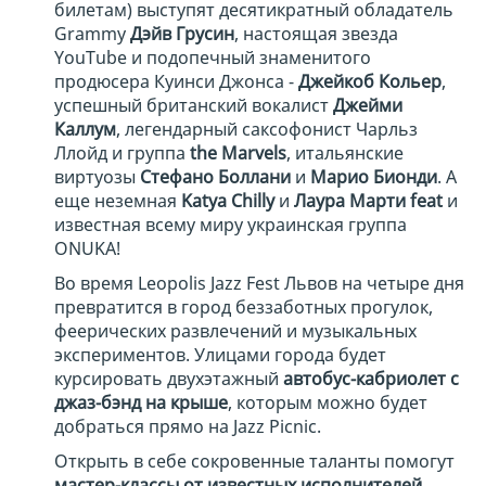
билетам) выступят десятикратный обладатель
Grammy
Дэйв Грусин
, настоящая звезда
YouTube и подопечный знаменитого
продюсера Куинси Джонса -
Джейкоб Кольер
,
успешный британский вокалист
Джейми
Каллум
, легендарный саксофонист Чарльз
Ллойд и группа
the Marvels
, итальянские
виртуозы
Стефано Боллани
и
Марио Бионди
. А
еще неземная
Katya Chilly
и
Лаура Марти feat
и
известная всему миру украинская группа
ONUKA!
Во время Leopolis Jazz Fest Львов на четыре дня
превратится в город беззаботных прогулок,
феерических развлечений и музыкальных
экспериментов. Улицами города будет
курсировать двухэтажный
автобус-кабриолет с
джаз-бэнд на крыше
, которым можно будет
добраться прямо на Jazz Picnic.
Открыть в себе сокровенные таланты помогут
мастер-классы от известных исполнителей
.