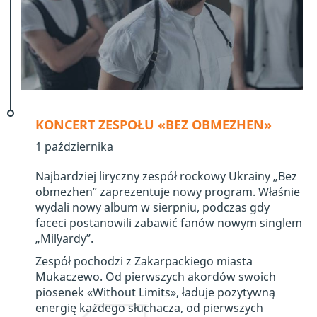
KONCERT ZESPOŁU «BEZ OBMEZHEN»
1 października
Najbardziej liryczny zespół rockowy Ukrainy „Bez
obmezhen” zaprezentuje nowy program. Właśnie
wydali nowy album w sierpniu, podczas gdy
faceci postanowili zabawić fanów nowym singlem
„Milʹyardy”.
Zespół pochodzi z Zakarpackiego miasta
Mukaczewo. Od pierwszych akordów swoich
piosenek «Without Limits», ładuje pozytywną
energię każdego słuchacza, od pierwszych