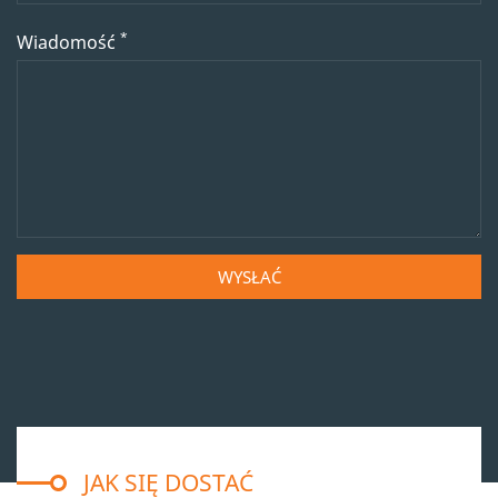
*
Wiadomość
WYSŁAĆ
JAK SIĘ DOSTAĆ