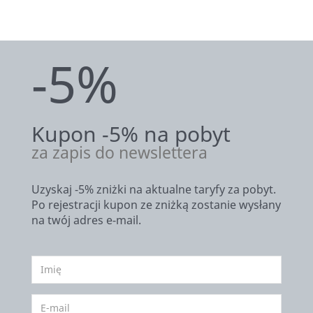
-5%
Kupon -5% na pobyt
za zapis do newslettera
Uzyskaj -5% zniżki na aktualne taryfy za pobyt.
Po rejestracji kupon ze zniżką zostanie wysłany
na twój adres e-mail.