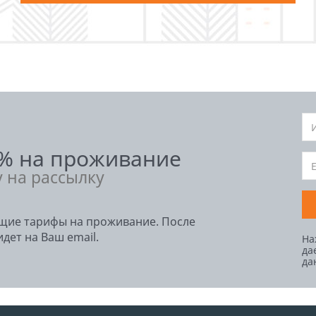
5% на проживание
у на рассылку
ющие тарифы на проживание. После
дет на Ваш email.
На
да
да