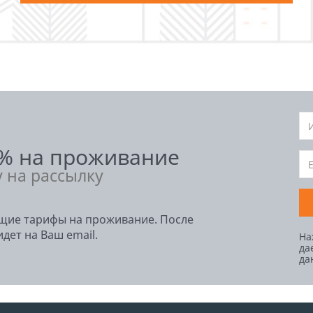
5% на проживание
у на рассылку
ющие тарифы на проживание. После
дет на Ваш email.
На
да
да