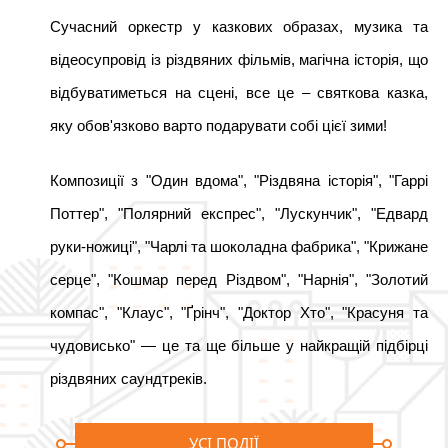
Сучасний оркестр у казкових образах, музика та 
відеосупровід із різдвяних фільмів, магічна історія, що 
відбуватиметься на сцені, все це – святкова казка, 
яку обов'язково варто подарувати собі цієї зими!
Композиції з "Один вдома", "Різдвяна історія", "Гаррі 
Поттер", "Полярний експрес", "Лускунчик", "Едвард 
руки-ножиці", "Чарлі та шоколадна фабрика", "Крижане 
серце", "Кошмар перед Різдвом", "Нарнія", "Золотий 
компас", "Клаус", "Ґрінч", "Доктор Хто", "Красуня та 
чудовисько" — це та ще більше у найкращій підбірці 
різдвяних саундтреків.
УСІ ПОДІЇ